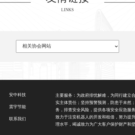
LINKS
安中科技
主要服务：为政府排忧解难，为同行建立
实主体责任；坚持预警预测，防患于未然
震宇节能
务，排查安全风险，提供各项安全应急服
致力于注安机器人的开发和租借，努力提
联系我们
理水平，竭诚致力为广大客户保护财产和