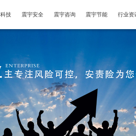
中科技
震宇安全
震宇咨询
震宇节能
行业资