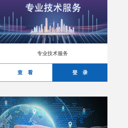
专业技术服务
查 看
登 录