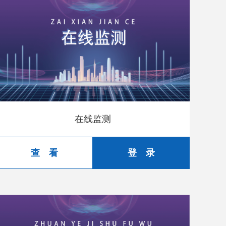
在线监测
查 看
登 录