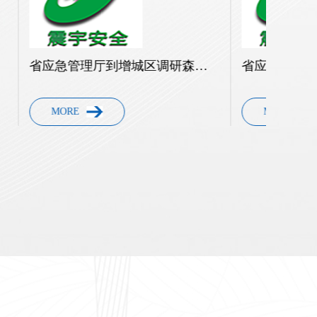
国家东南区域应急救援中心项目开工建设
省应急管理厅到增城区调研森林防灭火工作
MORE
MO