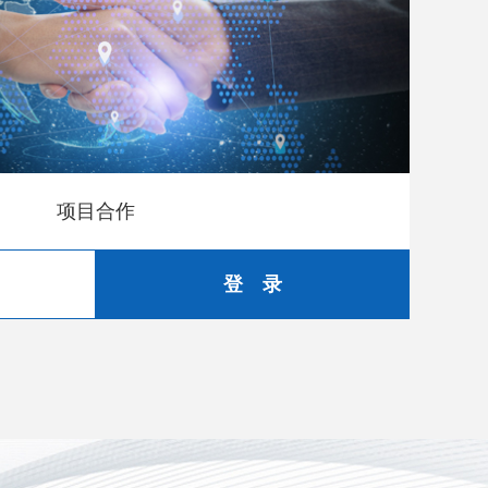
项目合作
登 录