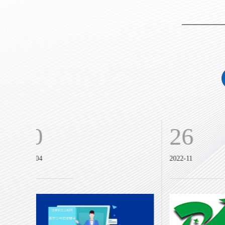
20
26
2023-04
2022-11