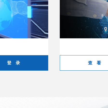
登 录
查 看