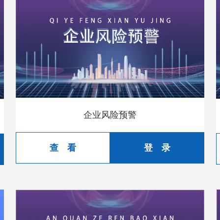
企业风险预警
查 看
登 录